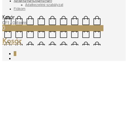
Adatkezelési tájékoztató
Adatkezelési szabályzat
Fiókom
Kosár
0
Ft
/ 0 items
0
Kosár
0
Segítség
Operáció utáni ruházat
Megrendelések
Fizetés
Kézbesítés
Vissza