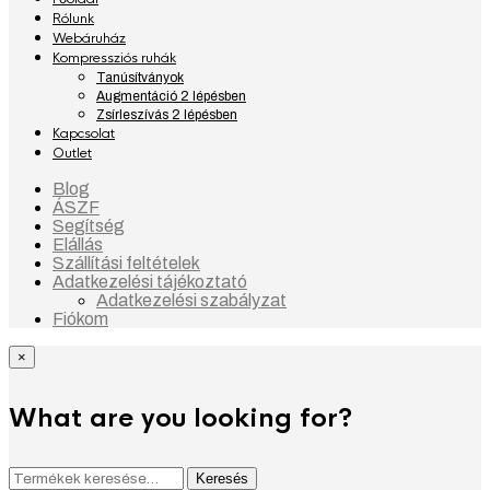
Rólunk
Webáruház
Kompressziós ruhák
Tanúsítványok
Augmentáció 2 lépésben
Zsírleszívás 2 lépésben
Kapcsolat
Outlet
Blog
ÁSZF
Segítség
Elállás
Szállítási feltételek
Adatkezelési tájékoztató
Adatkezelési szabályzat
Fiókom
×
What are you looking for?
Keresés
Keresés