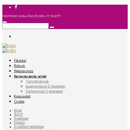
INGYENES SZÁLLÍTÁS 55.000.-FT FELETT!
Főoldal
Rólunk
Webáruház
Kompressziós ruhák
Tanúsítványok
Augmentáció 2 lépésben
Zsírleszívás 2 lépésben
Kapcsolat
Outlet
Blog
ÁSZF
Segítség
Elállás
Szállítási feltételek