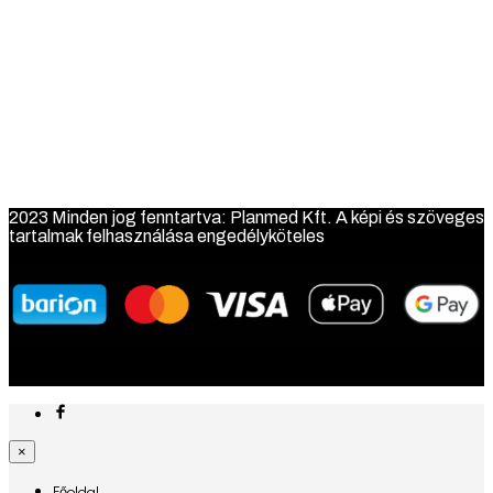
belül vissatérítjük Önnek a szerződéstől való elállást követően.
Kérjük tartsa szem előtt, hogy nem vagyunk a pénz
visszafizetésére kötelezhetőek a termékek visszérkezését
megelőzően. A termékek visszaküldésének szállítási költsége
minden esetben a vásárlót terhelik.
A pénzvisszatérítésének módja:
Minden esetben átutalás útján juttatjuk vissza Önhöz,
az Ön által megadott adatok alapján.
2023 Minden jog fenntartva: Planmed Kft. A képi és szöveges
tartalmak felhasználása engedélyköteles
×
Főoldal