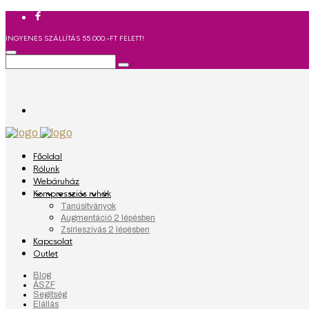
INGYENES SZÁLLÍTÁS 55.000.-FT FELETT!
Főoldal
Rólunk
Webáruház
Kompressziós ruhák
Tanúsítványok
Augmentáció 2 lépésben
Zsírleszívás 2 lépésben
Kapcsolat
Outlet
Blog
ÁSZF
Segítség
Elállás