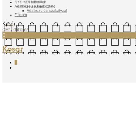
Szállítási feltételek
Adatkezelési tájékoztató
Adatkezelési szabályzat
Fiókom
Kosár
0
Ft
/ 0 items
0
Kosár
0
VB Comfort kompress
69.000
Ft