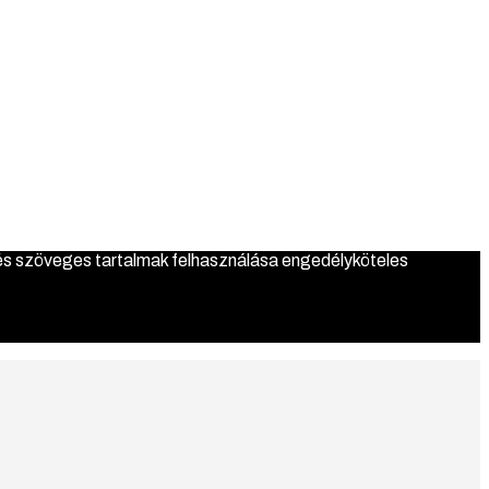
ázat
 és szöveges tartalmak felhasználása engedélyköteles