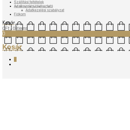
Szállítási feltételek
Adatkezelési tájékoztató
Adatkezelési szabályzat
Fiókom
Kosár
0
Ft
/ 0 items
0
Kosár
0