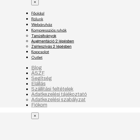
×
Főoldal
Rólunk
Webáruház
Kompressziós ruhák
Tanúsítványok
Augmentáció 2 lépésben
Zsírleszívás 2 lépésben
Kapcsolat
Outlet
Blog
ÁSZF
Segítség
Elállás
Szállítási feltételek
Adatkezelési tájékoztató
Adatkezelési szabályzat
Fiókom
×