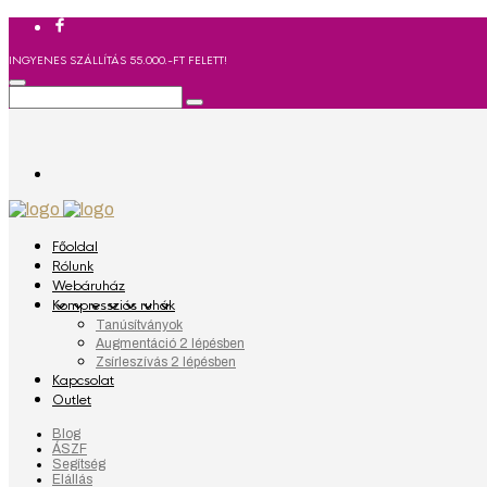
INGYENES SZÁLLÍTÁS 55.000.-FT FELETT!
Főoldal
Rólunk
Webáruház
Kompressziós ruhák
Tanúsítványok
Augmentáció 2 lépésben
Zsírleszívás 2 lépésben
Kapcsolat
Outlet
Blog
ÁSZF
Segítség
Elállás