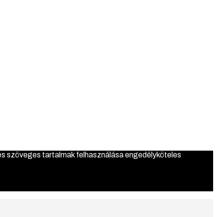
mpressziós ruházat
 és szöveges tartalmak felhasználása engedélyköteles