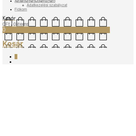
Adatkezelési tájékoztató
Adatkezelési szabályzat
Fiókom
Kosár
0
Ft
/ 0 items
0
Kosár
0
Filters
Sorted
21–27 termék, összesen 27 db
by
latest