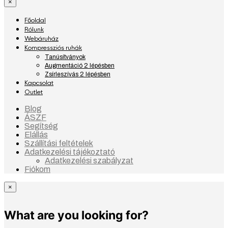
×
Főoldal
Rólunk
Webáruház
Kompressziós ruhák
Tanúsítványok
Augmentáció 2 lépésben
Zsírleszívás 2 lépésben
Kapcsolat
Outlet
Blog
ÁSZF
Segítség
Elállás
Szállítási feltételek
Adatkezelési tájékoztató
Adatkezelési szabályzat
Fiókom
×
What are you looking for?