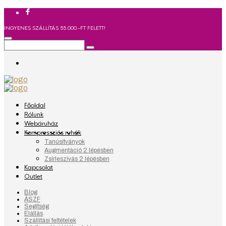
INGYENES SZÁLLÍTÁS 55.000.-FT FELETT!
Főoldal
Rólunk
Webáruház
Kompressziós ruhák
Tanúsítványok
Augmentáció 2 lépésben
Zsírleszívás 2 lépésben
Kapcsolat
Outlet
Blog
ÁSZF
Segítség
Elállás
Szállítási feltételek