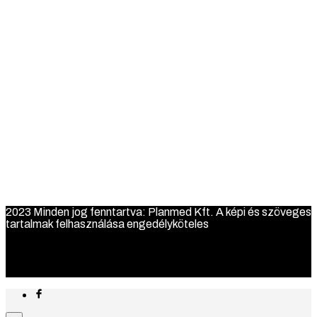
Ennek
Opciók választása
a
terméknek
Arcpánt
,
Kompressziós ruházat
több
variációja
FM speciál tépőzáras rögzítő
van.
A
24.000
Ft
változatok
a
1
2
termékoldalon
választhatók
2023 Minden jog fenntartva: Planmed Kft. A képi és szöveges
ki
tartalmak felhasználása engedélyköteles